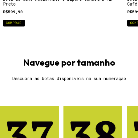
Preto
Café
R$599,90
R$59
COMPRAR
COM
Navegue por tamanho
Descubra as botas disponíveis na sua numeração