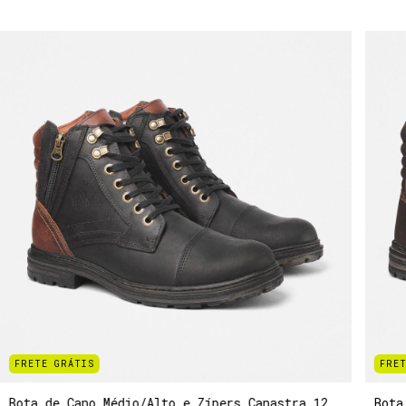
FRETE GRÁTIS
FRET
Bota de Cano Médio/Alto e Zípers Canastra 12
Bota