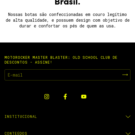
Brasil.
Sustentabilidade:
Couro proveniente de fontes
Nossas botas são confeccionadas em couro legítimo
sustentáveis e processos de produção ecologicamente
de alta qualidade, e possuem design com objetivo de
corretos.
durar e confortar os pés de quem as usa.
MOTOROCKER MASTER BLASTER: OLD SCHOOL CLUB DE
DESCONTOS - ASSINE!
INSTITUCIONAL
CONTEÚDOS