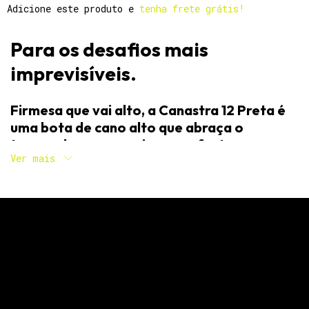
Adicione este produto e
tenha frete grátis!
Para os desafios mais
imprevisíveis.
Firmesa que vai alto, a Canastra 12 Preta é
uma bota de cano alto que abraça o
tornozelo e proporciona conforto e
Ver mais
segurança.
Características:
Cabedal:
Couro Legítimo.
Forração:
Couro Legítimo.
Palmilha:
Gel Anatômico Forrado em Couro Legítimo.
Solado:
Borracha Resistente e Antiaderente.