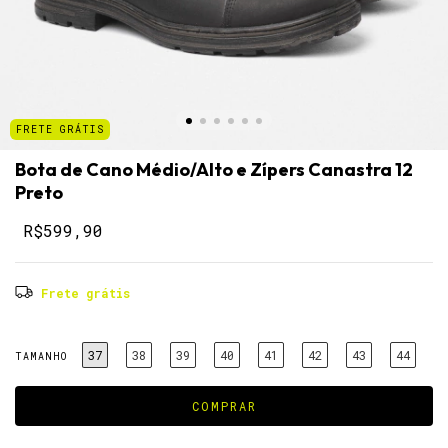
FRETE GRÁTIS
Bota de Cano Médio/Alto e Zípers Canastra 12
Preto
R$599,90
Frete grátis
37
38
39
40
41
42
43
44
TAMANHO